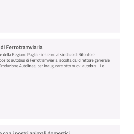
s di Ferrotramviaria
le della Regione Puglia - insieme al sindaco di Bitonto e
deposito autobus di Ferrotramviaria, accolta dal direttore generale
e Produzione Autolinee, per inaugurare otto nuovi autobus. Le
 con i nostri animali domestici