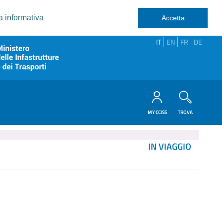
a informativa
Accetta
IT
EN
FR
DE
MY CCISS
TROVA
IN VIAGGIO