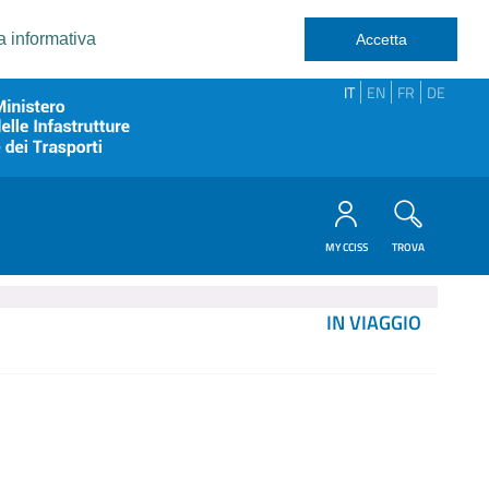
a informativa
Accetta
IT
EN
FR
DE
MY CCISS
TROVA
IN VIAGGIO