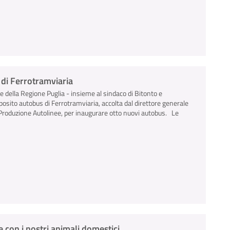
s di Ferrotramviaria
le della Regione Puglia - insieme al sindaco di Bitonto e
deposito autobus di Ferrotramviaria, accolta dal direttore generale
e Produzione Autolinee, per inaugurare otto nuovi autobus. Le
 con i nostri animali domestici