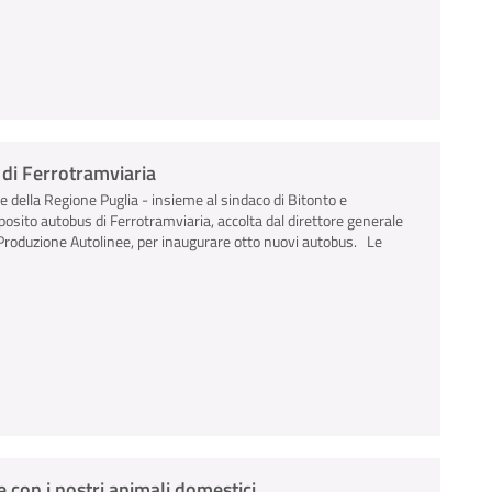
s di Ferrotramviaria
le della Regione Puglia - insieme al sindaco di Bitonto e
deposito autobus di Ferrotramviaria, accolta dal direttore generale
e Produzione Autolinee, per inaugurare otto nuovi autobus. Le
 con i nostri animali domestici