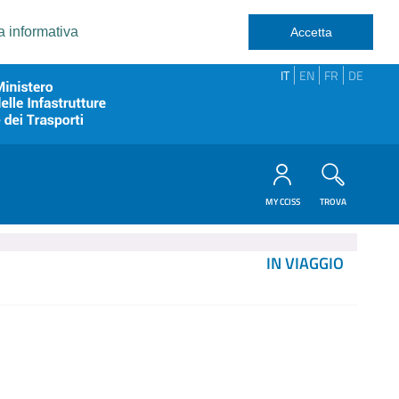
a informativa
Accetta
IT
EN
FR
DE
MY CCISS
TROVA
IN VIAGGIO