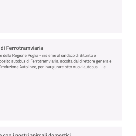
s di Ferrotramviaria
le della Regione Puglia - insieme al sindaco di Bitonto e
deposito autobus di Ferrotramviaria, accolta dal direttore generale
e Produzione Autolinee, per inaugurare otto nuovi autobus. Le
 con i nostri animali domestici