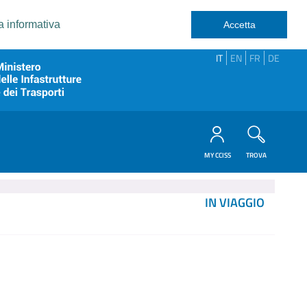
a informativa
Accetta
IT
EN
FR
DE
MY CCISS
TROVA
IN VIAGGIO