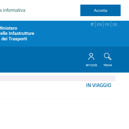
a informativa
Accetta
IT
EN
FR
DE
MY CCISS
TROVA
IN VIAGGIO