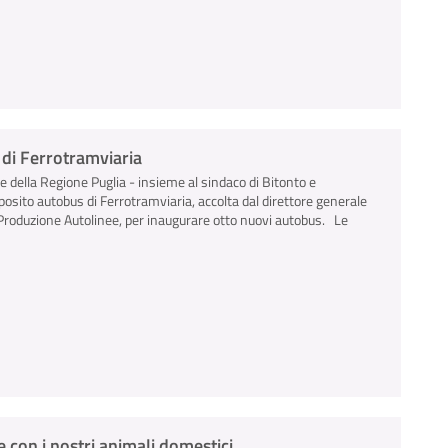
s di Ferrotramviaria
le della Regione Puglia - insieme al sindaco di Bitonto e
deposito autobus di Ferrotramviaria, accolta dal direttore generale
e Produzione Autolinee, per inaugurare otto nuovi autobus. Le
 con i nostri animali domestici