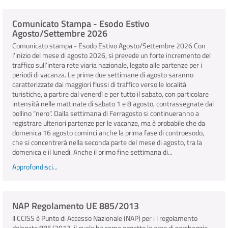
Comunicato Stampa - Esodo Estivo
INFO E MEDIA
Agosto/Settembre 2026
Comunicato stampa - Esodo Estivo Agosto/Settembre 2026 Con
IN VIAGGIO
l’inizio del mese di agosto 2026, si prevede un forte incremento del
traffico sull’intera rete viaria nazionale, legato alle partenze per i
periodi di vacanza. Le prime due settimane di agosto saranno
caratterizzate dai maggiori flussi di traffico verso le località
turistiche, a partire dal venerdì e per tutto il sabato, con particolare
intensità nelle mattinate di sabato 1 e 8 agosto, contrassegnate dal
bollino “nero”. Dalla settimana di Ferragosto si continueranno a
registrare ulteriori partenze per le vacanze, ma è probabile che da
domenica 16 agosto cominci anche la prima fase di controesodo,
che si concentrerà nella seconda parte del mese di agosto, tra la
domenica e il lunedì. Anche il primo fine settimana di...
Approfondisci...
NAP Regolamento UE 885/2013
Il CCISS è Punto di Accesso Nazionale (NAP) per i l regolamento
delegato 885/2013, il quale ha come oggetto le aree di parcheggio