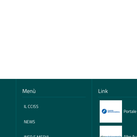
Menù
Link
IL CCISS
Portale
NEWS
Albo Au
INFO E MEDIA