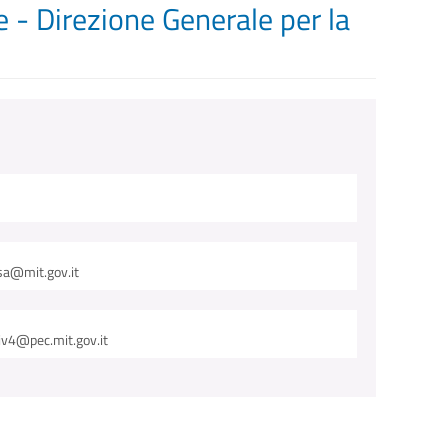
e - Direzione Generale per la
sa@mit.gov.it
iv4@pec.mit.gov.it