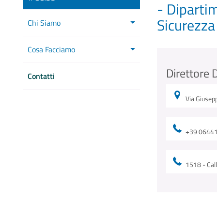
- Dipartim
Sicurezza
Chi Siamo
Cosa Facciamo
Direttore 
Contatti
Via Giusep
+39 0644128
1518 - Call