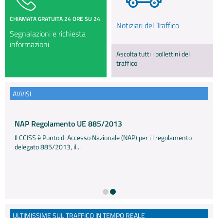
CHIAMATA GRATUITA 24 ORE SU 24
Notiziari del Traffico
INFO E MEDIA
Segnalazioni e richiesta
informazioni
IN VIAGGIO
Ascolta tutti i bollettini del
traffico
AVVISI
bre
NAP Regolamento UE 885/2013
Il CCISS è Punto di Accesso Nazionale (NAP) per i l regolamento
 Con
delegato 885/2013, il...
ULTIMISSIME SUL TRAFFICO IN TEMPO REALE