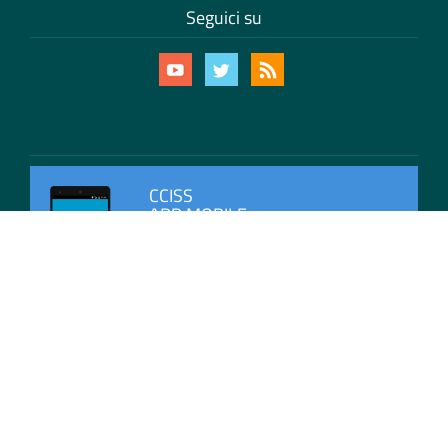
Seguici su
CCISS
APP MOBILE
Scarica l'app di CCISS per rimanere sempre
aggiornato con le ultime informazioni sulla
viabilità in Italia.
Mappa del Sito
Privacy