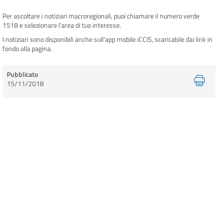
Per ascoltare i notiziari macroregionali, puoi chiamare il numero verde
1518 e selezionare l'area di tuo interesse.
INFO E MEDIA
I notiziari sono disponibili anche sull'app mobile iCCIS, scaricabile dai link in
fondo alla pagina.
IN VIAGGIO
Pubblicato
15/11/2018