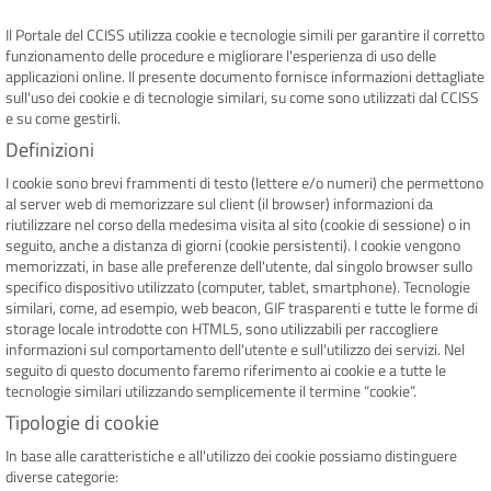
Il Portale del CCISS utilizza cookie e tecnologie simili per garantire il corretto
funzionamento delle procedure e migliorare l'esperienza di uso delle
INFO E MEDIA
applicazioni online. Il presente documento fornisce informazioni dettagliate
sull'uso dei cookie e di tecnologie similari, su come sono utilizzati dal CCISS
e su come gestirli.
IN VIAGGIO
Definizioni
I cookie sono brevi frammenti di testo (lettere e/o numeri) che permettono
al server web di memorizzare sul client (il browser) informazioni da
riutilizzare nel corso della medesima visita al sito (cookie di sessione) o in
seguito, anche a distanza di giorni (cookie persistenti). I cookie vengono
memorizzati, in base alle preferenze dell'utente, dal singolo browser sullo
specifico dispositivo utilizzato (computer, tablet, smartphone). Tecnologie
similari, come, ad esempio, web beacon, GIF trasparenti e tutte le forme di
storage locale introdotte con HTML5, sono utilizzabili per raccogliere
informazioni sul comportamento dell'utente e sull'utilizzo dei servizi. Nel
seguito di questo documento faremo riferimento ai cookie e a tutte le
tecnologie similari utilizzando semplicemente il termine “cookie”.
Tipologie di cookie
In base alle caratteristiche e all'utilizzo dei cookie possiamo distinguere
diverse categorie: