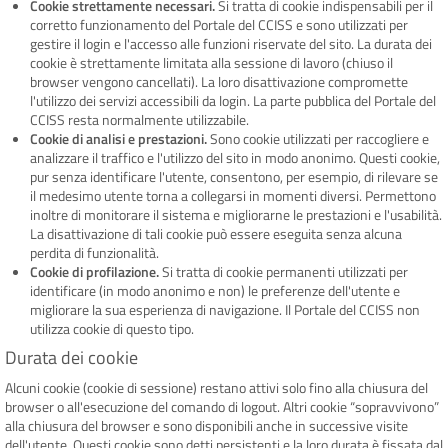
Cookie strettamente necessari.
Si tratta di cookie indispensabili per il
corretto funzionamento del Portale del CCISS e sono utilizzati per
gestire il login e l'accesso alle funzioni riservate del sito. La durata dei
cookie è strettamente limitata alla sessione di lavoro (chiuso il
browser vengono cancellati). La loro disattivazione compromette
l'utilizzo dei servizi accessibili da login. La parte pubblica del Portale del
CCISS resta normalmente utilizzabile.
Cookie di analisi e prestazioni.
Sono cookie utilizzati per raccogliere e
analizzare il traffico e l'utilizzo del sito in modo anonimo. Questi cookie,
pur senza identificare l'utente, consentono, per esempio, di rilevare se
il medesimo utente torna a collegarsi in momenti diversi. Permettono
inoltre di monitorare il sistema e migliorarne le prestazioni e l'usabilità.
La disattivazione di tali cookie può essere eseguita senza alcuna
perdita di funzionalità.
Cookie di profilazione.
Si tratta di cookie permanenti utilizzati per
identificare (in modo anonimo e non) le preferenze dell'utente e
migliorare la sua esperienza di navigazione. Il Portale del CCISS non
utilizza cookie di questo tipo.
Durata dei cookie
Alcuni cookie (cookie di sessione) restano attivi solo fino alla chiusura del
browser o all'esecuzione del comando di logout. Altri cookie “sopravvivono”
alla chiusura del browser e sono disponibili anche in successive visite
dell'utente. Questi cookie sono detti persistenti e la loro durata è fissata dal