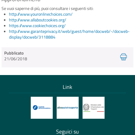
Se vuoi saperne di più, puoi consultare i seguenti siti:
http://www.youronlinechoices.com/
http://www.allaboutcookies.org/
https://www.cookiechoices.org/
http://www.garanteprivacy.it/web/guest/home/docweb/-/docweb-
display/docweb/3118884
Pubblicato
21/06/2018
Link
Seguici su