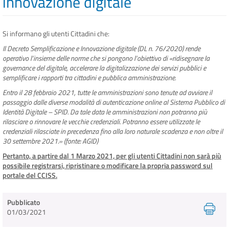
innovazione digitale
INFO E MEDIA
Si informano gli utenti Cittadini che:
Il Decreto Semplificazione e Innovazione digitale (DL n. 76/2020) rende
IN VIAGGIO
operativo l’insieme delle norme che si pongono l’obiettivo di «ridisegnare la
governance del digitale, accelerare la digitalizzazione dei servizi pubblici e
semplificare i rapporti tra cittadini e pubblica amministrazione.
Entro il 28 febbraio 2021, tutte le amministrazioni sono tenute ad avviare il
passaggio dalle diverse modalità di autenticazione online al Sistema Pubblico di
Identità Digitale – SPID. Da tale data le amministrazioni non potranno più
rilasciare o rinnovare le vecchie credenziali. Potranno essere utilizzate le
credenziali rilasciate in precedenza fino alla loro naturale scadenza e non oltre il
30 settembre 2021.» (fonte: AGID)
Pertanto, a partire dal 1 Marzo 2021, per gli utenti Cittadini non sarà più
possibile registrarsi, ripristinare o modificare la propria password sul
portale del CCISS.
Pubblicato
01/03/2021