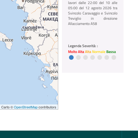
lavori dalle 22:00 del 10 alle
05:00 del 12 agosto 2026 tra
Svincolo Caravaggio e Svincolo
Treviglio in direzione
Allacciamento A58
01/07/2026 12:04
A35 BreBeMi
A35 BreBeMi chiusura
Legenda Severità: :
notturna, tratto chiuso causa
Molto Alta
Alta
Normale
Bassa
lavori dalle 22:00 del 10 alle
05:00 del 12 agosto 2026 tra
Svincolo Treviglio e Svincolo
Caravaggio in direzione
Allacciamento SP11 (BS)
 | Carto ©
OpenStreetMap
contributors