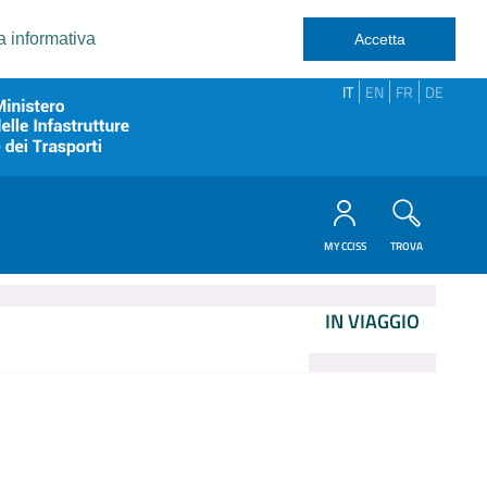
a informativa
Accetta
IT
EN
FR
DE
MY CCISS
TROVA
IN VIAGGIO