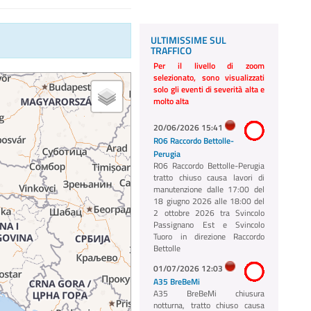
ULTIMISSIME SUL
TRAFFICO
Per il livello di zoom
selezionato, sono visualizzati
solo gli eventi di severità alta e
molto alta
20/06/2026 15:41
R06 Raccordo Bettolle-
Perugia
R06 Raccordo Bettolle-Perugia
tratto chiuso causa lavori di
manutenzione dalle 17:00 del
18 giugno 2026 alle 18:00 del
2 ottobre 2026 tra Svincolo
Passignano Est e Svincolo
Tuoro in direzione Raccordo
Bettolle
01/07/2026 12:03
A35 BreBeMi
A35 BreBeMi chiusura
notturna, tratto chiuso causa