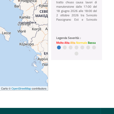
tratto chiuso causa lavori di
manutenzione dalle 17:00 del
18 giugno 2026 alle 18:00 del
2 ottobre 2026 tra Svincolo
Passignano Est e Svincolo
Tuoro in direzione Raccordo
Bettolle
01/07/2026 12:03
Legenda Severità: :
A35 BreBeMi
Molto Alta
Alta
Normale
Bassa
A35 BreBeMi chiusura
notturna, tratto chiuso causa
lavori dalle 22:00 del 10 alle
05:00 del 12 agosto 2026 tra
Svincolo Caravaggio e Svincolo
Treviglio in direzione
Allacciamento A58
 | Carto ©
OpenStreetMap
contributors