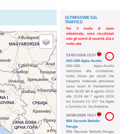
ULTIMISSIME SUL
TRAFFICO
Per il livello di zoom
selezionato, sono visualizzati
solo gli eventi di severità alta e
molto alta
23/02/2026 22:37
A90-GRA Appia-Aurelia
A90-GRA Appia-Aurelia
restrizioni alla circolazione,
tratto chiuso per veicoli che
trasporta materiale pericoloso
causa lavori di manutenzione
dalle 06:00 del 8 agosto 2023
alle 23:59 del 7 agosto 2026
tra Svincolo 23: SS7 Via Appia
e Svincolo 24: Via Ardeatina
20/06/2026 15:41
R06 Raccordo Bettolle-
Perugia
R06 Raccordo Bettolle-Perugia