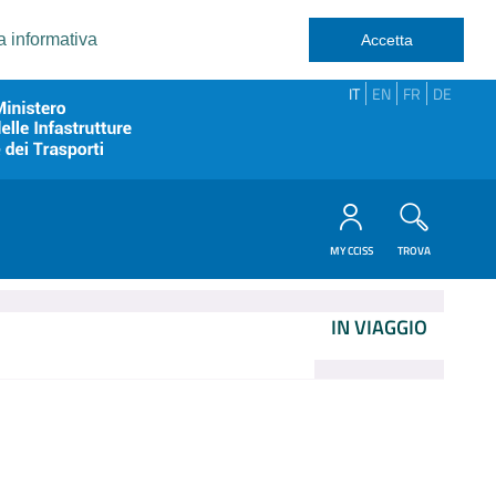
a informativa
Accetta
IT
EN
FR
DE
MY CCISS
TROVA
IN VIAGGIO