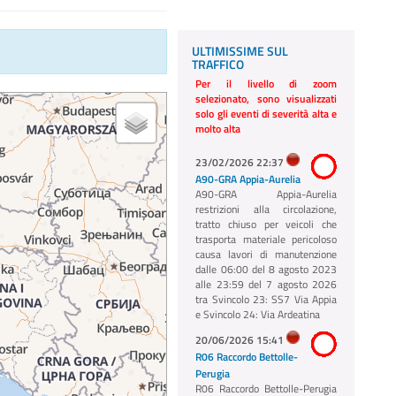
ULTIMISSIME SUL
TRAFFICO
Per il livello di zoom
selezionato, sono visualizzati
solo gli eventi di severità alta e
molto alta
23/02/2026 22:37
A90-GRA Appia-Aurelia
A90-GRA Appia-Aurelia
restrizioni alla circolazione,
tratto chiuso per veicoli che
trasporta materiale pericoloso
causa lavori di manutenzione
dalle 06:00 del 8 agosto 2023
alle 23:59 del 7 agosto 2026
tra Svincolo 23: SS7 Via Appia
e Svincolo 24: Via Ardeatina
20/06/2026 15:41
R06 Raccordo Bettolle-
Perugia
R06 Raccordo Bettolle-Perugia