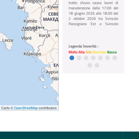
tratto chiuso causa lavori di
manutenzione dalle 17:00 del
18 giugno 2026 alle 18:00 del
2 ottobre 2026 tra Svincolo
Passignano Est e Svincolo
Tuoro in direzione Raccordo
Bettolle
01/07/2026 12:03
Legenda Severità: :
A35 BreBeMi
Molto Alta
Alta
Normale
Bassa
A35 BreBeMi chiusura
notturna, tratto chiuso causa
lavori dalle 22:00 del 10 alle
05:00 del 12 agosto 2026 tra
Svincolo Caravaggio e Svincolo
Treviglio in direzione
Allacciamento A58
 | Carto ©
OpenStreetMap
contributors