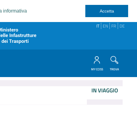
a informativa
Accetta
IT
EN
FR
DE
MY CCISS
TROVA
IN VIAGGIO