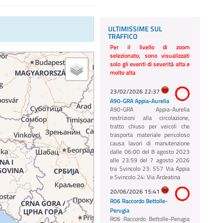
ULTIMISSIME SUL
TRAFFICO
Per il livello di zoom
selezionato, sono visualizzati
solo gli eventi di severità alta e
molto alta
23/02/2026 22:37
A90-GRA Appia-Aurelia
A90-GRA Appia-Aurelia
restrizioni alla circolazione,
tratto chiuso per veicoli che
trasporta materiale pericoloso
causa lavori di manutenzione
dalle 06:00 del 8 agosto 2023
alle 23:59 del 7 agosto 2026
tra Svincolo 23: SS7 Via Appia
e Svincolo 24: Via Ardeatina
20/06/2026 15:41
R06 Raccordo Bettolle-
Perugia
R06 Raccordo Bettolle-Perugia