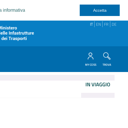
a informativa
Accetta
IT
EN
FR
DE
MY CCISS
TROVA
IN VIAGGIO