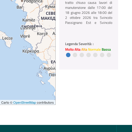
tratto chiuso causa lavori di
manutenzione dalle 17:00 del
18 giugno 2026 alle 18:00 del
2 ottobre 2026 tra Svincolo
Passignano Est e Svincolo
Tuoro in direzione Raccordo
Bettolle
01/07/2026 12:03
Legenda Severità: :
A35 BreBeMi
Molto Alta
Alta
Normale
Bassa
A35 BreBeMi chiusura
notturna, tratto chiuso causa
lavori dalle 22:00 del 10 alle
05:00 del 12 agosto 2026 tra
Svincolo Caravaggio e Svincolo
Treviglio in direzione
Allacciamento A58
 | Carto ©
OpenStreetMap
contributors