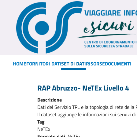
HOME
FORNITORI DATI
SET DI DATI
RISORSE
DOCUMENTI
RAP Abruzzo- NeTEx Livello 4
Descrizione
Dati del Servizio TPL e la topologia di rete dell
Il dataset aggiunge le informazioni sui servizi di
Tag
NeTEx
Formato dati
NeTEx