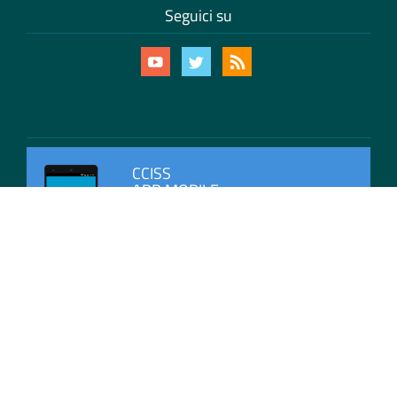
Seguici su
CCISS
APP MOBILE
Scarica l'app di CCISS per rimanere sempre
aggiornato con le ultime informazioni sulla
viabilità in Italia.
Mappa del Sito
Privacy