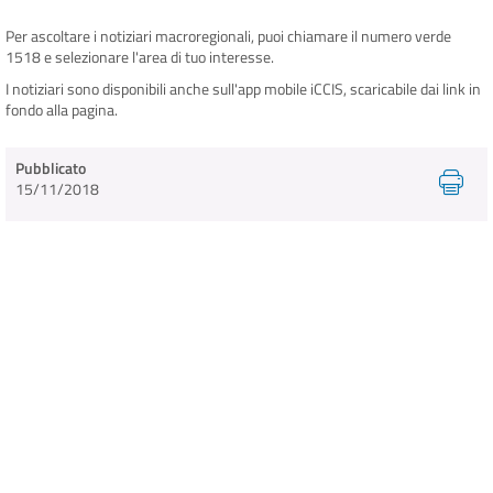
Per ascoltare i notiziari macroregionali, puoi chiamare il numero verde
1518 e selezionare l'area di tuo interesse.
INFO E MEDIA
I notiziari sono disponibili anche sull'app mobile iCCIS, scaricabile dai link in
fondo alla pagina.
IN VIAGGIO
Pubblicato
15/11/2018