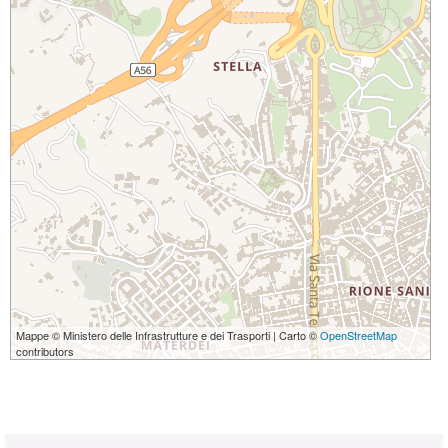
Mappe © Ministero delle Infrastrutture e dei Trasporti | Carto ©
OpenStreetMap
contributors