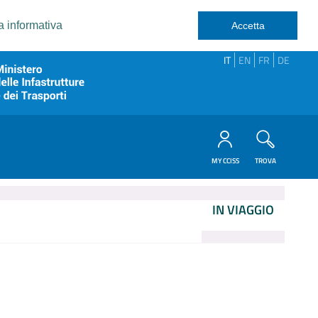
a informativa
Accetta
IT
EN
FR
DE
MY CCISS
TROVA
IN VIAGGIO