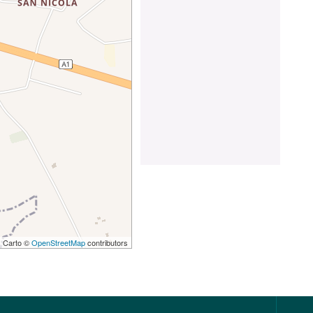
 | Carto ©
OpenStreetMap
contributors