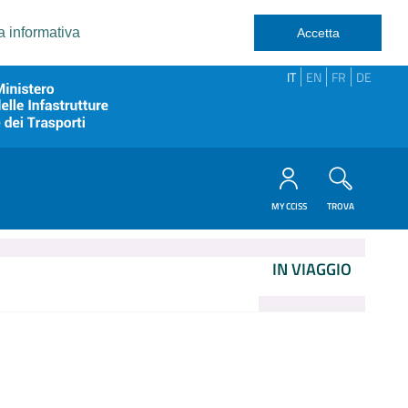
a informativa
Accetta
IT
EN
FR
DE
MY CCISS
TROVA
IN VIAGGIO