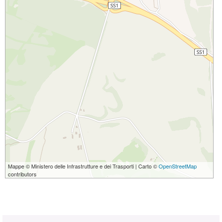
Mappe © Ministero delle Infrastrutture e dei Trasporti | Carto ©
OpenStreetMap
contributors