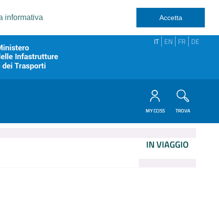
a informativa
Accetta
IT
EN
FR
DE
MY CCISS
TROVA
IN VIAGGIO