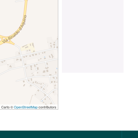
 | Carto ©
OpenStreetMap
contributors