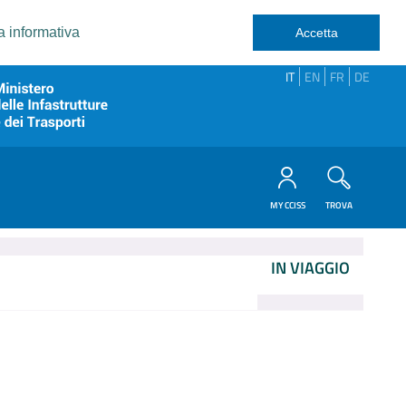
a informativa
Accetta
IT
EN
FR
DE
MY CCISS
TROVA
IN VIAGGIO