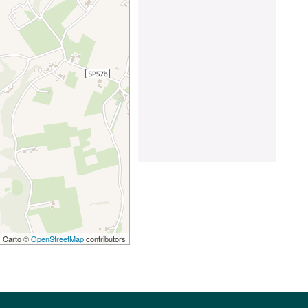
 | Carto ©
OpenStreetMap
contributors