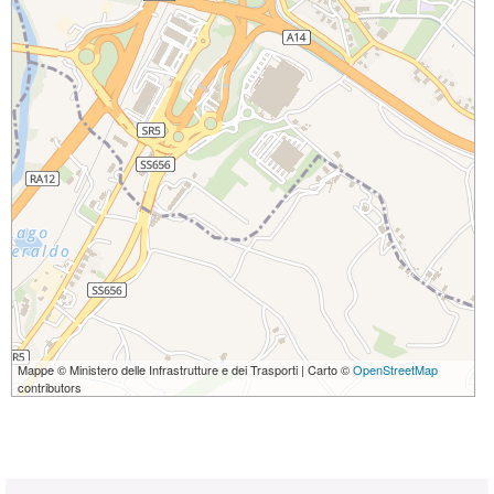
Mappe © Ministero delle Infrastrutture e dei Trasporti | Carto ©
OpenStreetMap
contributors