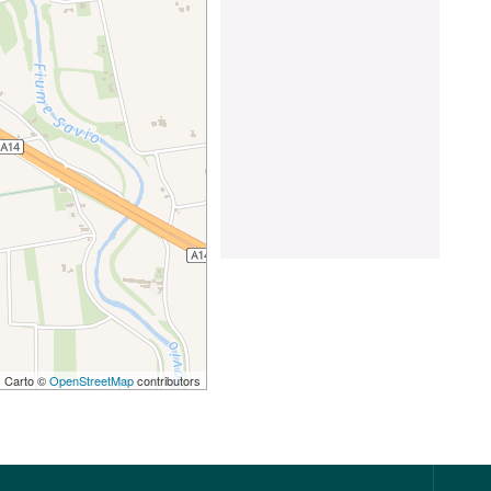
 | Carto ©
OpenStreetMap
contributors