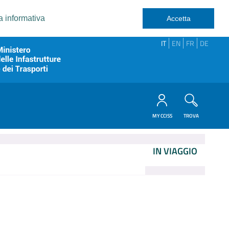
a informativa
Accetta
IT
EN
FR
DE
MY CCISS
TROVA
IN VIAGGIO