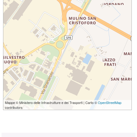
Mappe © Ministero delle Infrastrutture e dei Trasporti | Carto ©
OpenStreetMap
contributors