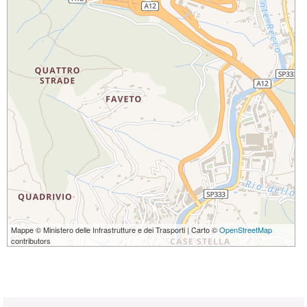
Mappe © Ministero delle Infrastrutture e dei Trasporti | Carto ©
OpenStreetMap
contributors