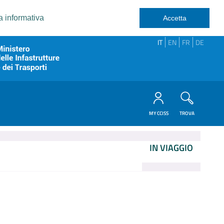
a informativa
Accetta
IT
EN
FR
DE
MY CCISS
TROVA
IN VIAGGIO