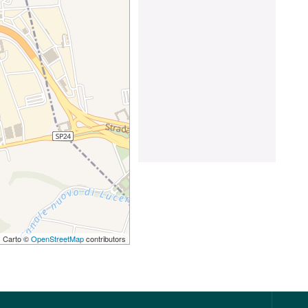
 | Carto ©
OpenStreetMap
contributors