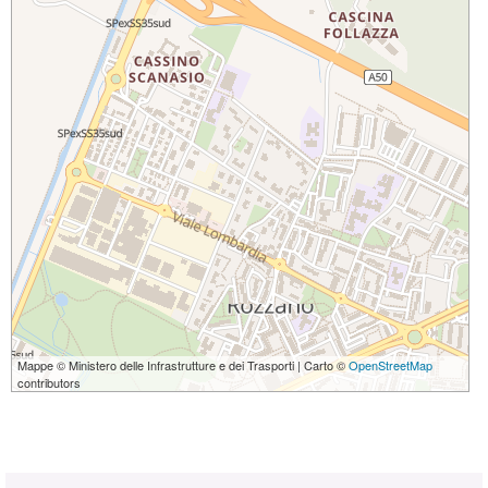
Mappe © Ministero delle Infrastrutture e dei Trasporti | Carto ©
OpenStreetMap
contributors