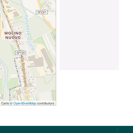
 | Carto ©
OpenStreetMap
contributors