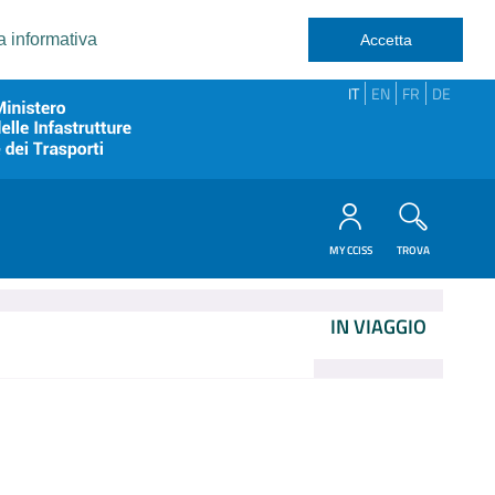
a informativa
Accetta
IT
EN
FR
DE
MY CCISS
TROVA
IN VIAGGIO