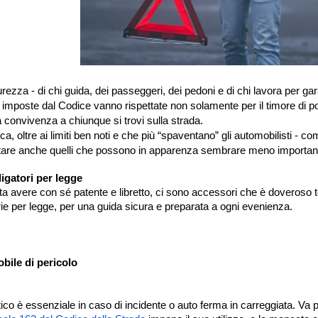
urezza - di chi guida, dei passeggeri, dei pedoni e di chi lavora per gara
 imposte dal Codice vanno rispettate non solamente per il timore di po
a convivenza a chiunque si trovi sulla strada.
ica, oltre ai limiti ben noti e che più “spaventano” gli automobilisti - 
tare anche quelli che possono in apparenza sembrare meno important
igatori per legge
sta avere con sé patente e libretto, ci sono accessori che è doveroso
rie per legge, per una guida sicura e preparata a ogni evenienza.
bile di pericolo
tico è essenziale in caso di incidente o auto ferma in carreggiata. Va p