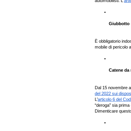
automobilisti. L'
art
Giubbotto 
È obbligatorio indo
mobile di pericolo 
Catene da 
Dal 15 novembre al 
del 2022 sui dispos
L’
articolo 6 del Cod
“deroga” sia prima 
Dimenticare questo t