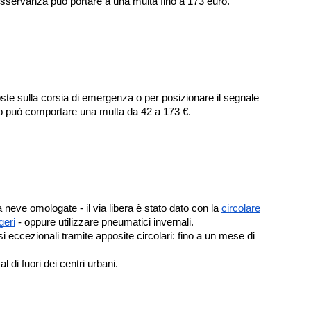
osservanza può portare a una multa fino a 173 euro.
ste sulla corsia di emergenza o per posizionare il segnale
rlo può comportare una multa da 42 a 173 €.
 neve omologate - il via libera è stato dato con la
circolare
geri
- oppure utilizzare pneumatici invernali.
 eccezionali tramite apposite circolari: fino a un mese di
 di fuori dei centri urbani.