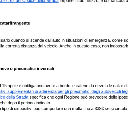
icolo 162 del Codice della Strada
impone il suo utilizzo, e la mancata 
catarifrangente
ssarlo quando si scende dall’auto in situazioni di emergenza, come so
alla corretta distanza dal veicolo. Anche in questo caso, non indossa
neve o pneumatici invernali
15 aprile è obbligatorio avere a bordo le catene da neve o le calze da
itivi supplementari di aderenza per gli pneumatici degli autoveicoli leg
ice della Strada
specifica che ogni Regione può prevedere delle ipotesi
che dopo il periodo indicato.
ipo di dispositivi può comportare una multa fino a 338€ se si circola al