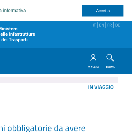
a informativa
Accetta
IT
EN
FR
DE
MY CCISS
TROVA
IN VIAGGIO
ni obbligatorie da avere