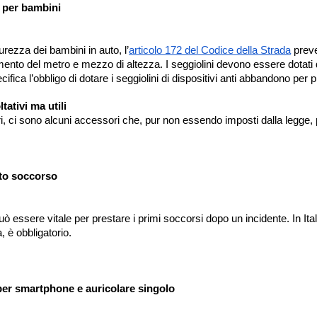
 per bambini
urezza dei bambini in auto, l’
articolo 172 del Codice della Strada
preved
mento del metro e mezzo di altezza. I seggiolini devono essere dotati d
cifica l’obbligo di dotare i seggiolini di dispositivi anti abbandono per
tativi ma utili
ori, ci sono alcuni accessori che, pur non essendo imposti dalla legge, 
nto soccorso
può essere vitale per prestare i primi soccorsi dopo un incidente. In It
 è obbligatorio.
er smartphone e auricolare singolo