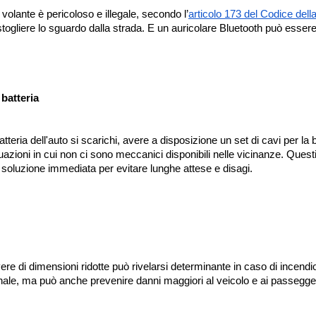
l volante è pericoloso e illegale, secondo l’
articolo 173 del Codice dell
ogliere lo sguardo dalla strada. E un auricolare Bluetooth può essere 
 batteria
atteria dell'auto si scarichi, avere a disposizione un set di cavi per la 
azioni in cui non ci sono meccanici disponibili nelle vicinanze. Questi 
soluzione immediata per evitare lunghe attese e disagi.
vere di dimensioni ridotte può rivelarsi determinante in caso di incendio
nale, ma può anche prevenire danni maggiori al veicolo e ai passegger