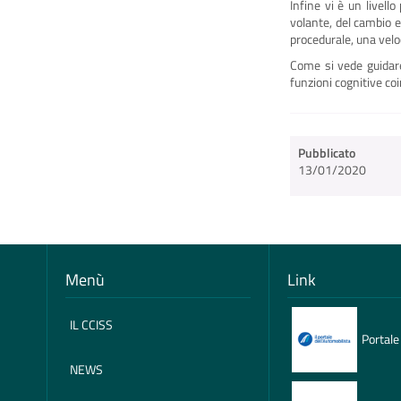
Infine vi è un livel
volante, del cambio 
procedurale, una velo
Come si vede guidare
funzioni cognitive coi
Pubblicato
13/01/2020
Menù
Link
IL CCISS
Portale
NEWS