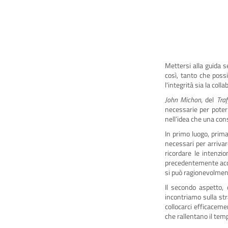
Mettersi alla guida 
così, tanto che poss
l'integrità sia la coll
John Michon
, del
Traf
necessarie per poter
nell’idea che una con
In primo luogo, prima
necessari per arriva
ricordare le intenzi
precedentemente acqui
si può ragionevolment
Il secondo aspetto, 
incontriamo sulla str
collocarci efficaceme
che rallentano il tem