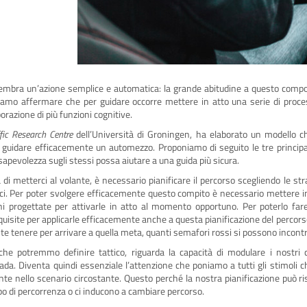
sembra un’azione semplice e automatica: la grande abitudine a questo compo
iamo affermare che per guidare occorre mettere in atto una serie di proces
aborazione di più funzioni cognitive.
fic Research Centre
dell’Università di Groningen, ha elaborato un modello ch
 guidare efficacemente un automezzo. Proponiamo di seguito le tre principal
sapevolezza sugli stessi possa aiutare a una guida più sicura.
 di metterci al volante, è necessario pianificare il percorso scegliendo le s
rci. Per poter svolgere efficacemente questo compito è necessario mettere in
oni progettate per attivarle in atto al momento opportuno. Per poterlo far
site per applicarle efficacemente anche a questa pianificazione del percorso
e tenere per arrivare a quella meta, quanti semafori rossi si possono incontra
che potremmo definire tattico, riguarda la capacità di modulare i nostri c
ada. Diventa quindi essenziale l’attenzione che poniamo a tutti gli stimoli c
nte nello scenario circostante. Questo perché la nostra pianificazione può ris
po di percorrenza o ci inducono a cambiare percorso.