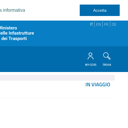
a informativa
Accetta
IT
EN
FR
DE
MY CCISS
TROVA
IN VIAGGIO