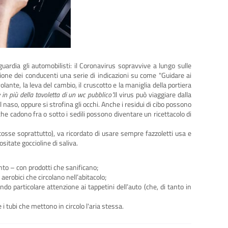
ardia gli automobilisti: il Coronavirus sopravvive a lungo sulle
zione dei conducenti una serie di indicazioni su come "Guidare ai
lante, la leva del cambio, il cruscotto e la maniglia della portiera
in più della tavoletta di un wc pubblico".
Il virus può viaggiare dalla
 naso, oppure si strofina gli occhi. Anche i residui di cibo possono
 che cadono fra o sotto i sedili possono diventare un ricettacolo di
tosse soprattutto), va ricordato di usare sempre fazzoletti usa e
sitate goccioline di saliva.
ento – con prodotti che sanificano;
ri aerobici che circolano nell’abitacolo;
ndo particolare attenzione ai tappetini dell’auto (che, di tanto in
e i tubi che mettono in circolo l'aria stessa.