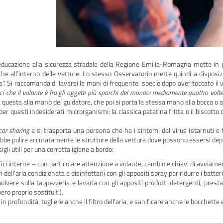
'educazione alla sicurezza stradale della Regione Emilia-Romagna mette in gu
che all’interno delle vetture. Lo stesso Osservatorio mette quindi a disposi
. Si raccomanda di lavarsi le mani di frequente, specie dopo aver toccato il vo
i che il volante è fra gli oggetti più sporchi del mondo: mediamente quattro volte 
a questa alla mano del guidatore, che poi si porta la stessa mano alla bocca o al
per questi indesiderati microrganismi: la classica patatina fritta o il biscotto
car sharing
e si trasporta una persona che ha i sintomi del virus (starnuti e 
rebbe pulire accuratamente le strutture della vettura dove possono essersi depo
igli utili per una corretta igiene a bordo:
rfici interne – con particolare attenzione a volante, cambio e chiavi di avviam
tri dell’aria condizionata e disinfettarli con gli appositi spray per ridurre i batte
polvere sulla tappezzeria e lavarla con gli appositi prodotti detergenti, presta
ro proprio sostituiti).
 in profondità, togliere anche il filtro dell'aria, e sanificare anche le bocchette 