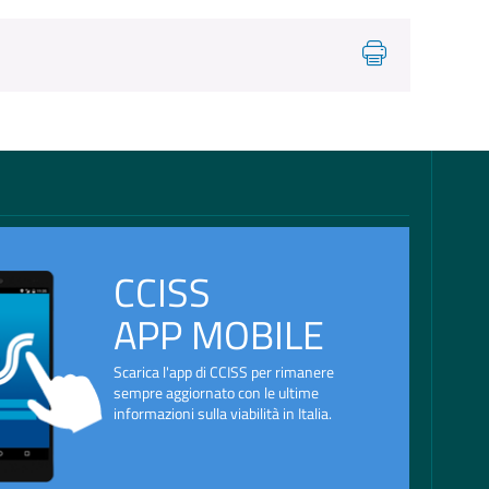
CCISS
APP MOBILE
Scarica l'app di CCISS per rimanere
sempre aggiornato con le ultime
informazioni sulla viabilità in Italia.