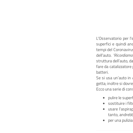
L'Osservatorio per l
superfici e quindi an
tempi del Coronavirus"
dell’auto.
"Ricordiamoc
struttura dell’auto, d
fare da catalizzatore 
batteri.
Se si usa un’auto in
getta; inoltre si dov
Ecco una serie di cons
pulire le supe
sostituire i fil
usare l’aspira
tanto, andrebbe
per una pulizia