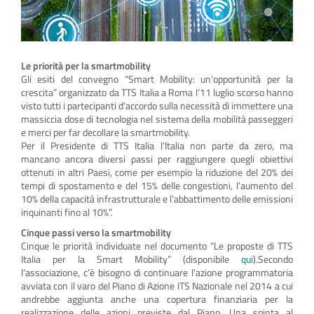
Le priorità per la smartmobility
Gli esiti del convegno “Smart Mobility: un’opportunità per la
crescita” organizzato da TTS Italia a Roma l’11 luglio scorso hanno
visto tutti i partecipanti d’accordo sulla necessità di immettere una
massiccia dose di tecnologia nel sistema della mobilità passeggeri
e merci per far decollare la smartmobility.
Per il Presidente di TTS Italia l’Italia non parte da zero, ma
mancano ancora diversi passi per raggiungere quegli obiettivi
ottenuti in altri Paesi, come per esempio la riduzione del 20% dei
tempi di spostamento e del 15% delle congestioni, l’aumento del
10% della capacità infrastrutturale e l’abbattimento delle emissioni
inquinanti fino al 10%”.
Cinque passi verso la smartmobility
Cinque le priorità individuate nel documento “Le proposte di TTS
Italia per la Smart Mobility” (disponibile
qui
).Secondo
l’associazione, c’è bisogno di continuare l’azione programmatoria
avviata con il varo del Piano di Azione ITS Nazionale nel 2014 a cui
andrebbe aggiunta anche una copertura finanziaria per la
realizzazione delle azioni previste dal Piano. Una spinta al