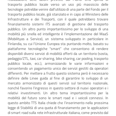
trasporto pubblico locale verso un uso più massiccio delle
tecnologie potrebbe venire dall’utilizzo di una parte del Fondo per il
trasporto pubblico locale, già stanziato e in capo al Ministero delle
Infrastrutture e dei Trasporti, con il quale potrebbero trovare
finanziamento sistemi ITS avanzati di gestione del trasporto
pubblico. Un altro punto importantissimo per lo sviluppo di una
mobilità più snella ed intelligente è l’implementazione del MaaS
(Mobilityas a Service), un sistema sviluppato in particolare in
Finlandia, su cui l’Unione Europea sta puntando molto, basato su
piattaforme tecnologiche “smart” che consentono di rendere
disponibili diversi servizi di mobilità offerti da un territorio (sosta,
pedaggio/ZTL, taxi, car sharing, bike sharing, car pooling, trasporto
pubblico locale, ecc.), armonizzando le varie informazioni e
consentendo un pagamento unico dei servizi gestiti da operatori
differenti. Per mettere a frutto questo sistema però è necessario
definire delle Linee guida al fine di garantire lo sviluppo di un
mercato armonizzato di questi servizi sul territorio nazionale,
nonché favorire l’ingresso in questo settore di nuovi operatori e i
relativi investimenti. Un altro tema importantissimo per la
mobilità del futuro sono le smart road e i veicoli connessi. In
questo ambito TTS Italia chiede che l’inserimento nella prossima
legge di Stabilità di una quota di finanziamento per le applicazioni
di smart road sulla rete infrastrutturale italiana, come previsto dal