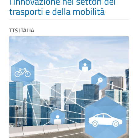
l’innovazione nei settori dei
trasporti e della mobilità
INFO E MEDIA
TTS ITALIA
IN VIAGGIO