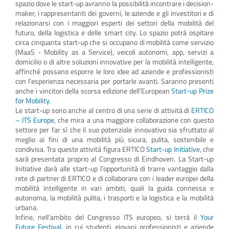
spazio dove le start-up avranno la possibilità incontrare i decision-
maker, i rappresentanti dei governi, le aziende e gli investitori e di
relazionarsi con i maggiori esperti dei settori della mobilità del
futuro, della logistica e delle smart city. Lo spazio potrà ospitare
circa cinquanta start-up che si occupano di mobilità come servizio
(MaaS - Mobility as a Service), veicoli autonomi, app, servizi a
domicilio o di altre soluzioni innovative per la mobilità intelligente,
affinché possano esporre le loro idee ad aziende e professionisti
con l’esperienza necessaria per portarle avanti. Saranno presenti
anche i vincitori della scorsa edizione dell’European
Start-up Prize
for Mobility
.
Le start-up sono anche al centro di una serie di attività di
ERTICO
– ITS Europe
, che mira a una maggiore collaborazione con questo
settore per far sì che il suo potenziale innovativo sia sfruttato al
meglio ai fini di una mobilità più sicura, pulita, sostenibile e
condivisa. Tra queste attività figura ERTICO
Start-up Initiative
, che
sarà presentata proprio al Congresso di Eindhoven. La Start-up
Initiative darà alle start-up l’opportunità di trarre vantaggio dalla
rete di partner di ERTICO e di collaborare con i leader europei della
mobilità intelligente in vari ambiti, quali la guida connessa e
autonoma, la mobilità pulita, i trasporti e la logistica e la mobilità
urbana.
Infine, nell’ambito del Congresso ITS europeo, si terrà il
Your
Future Festival
, in cui studenti, giovani professionisti e aziende