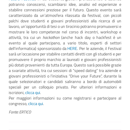
potranno conoscersi, scambiarsi idee, analisi ed esperienze e
stabilire connessioni preziose per il futuro. Questo evento sarà
caratterizzato da un’atmosfera rilassata da festival, con piccoli
palchi dove studenti e giovani professionisti alla ricerca di un
lavoro, un’opportunità di tesi o un tirocinio potranno promuoversi e
mostrare le loro competenze nel corso di incontri, workshop e
attività, tra cui un
hackathon
(anche hack day o hackfest è un
evento al quale partecipano, a vario titolo, esperti di settori
dell'informatica) sponsorizzato da
HERE
. Per le aziende, il Festival
sarà un’occasione per stabilire contatti diretti con gli studenti e per
promuovere il proprio marchio ai laureati e giovani professionisti
più dotati provenienti da tutta Europa. Questo sarà possibile grazie
a svariate attività, tra cui sessioni di “speed dating” tra aziende e
giovani professionisti o l’iniziativa “Drive your Future”, durante la
quale selezionatori e candidati saliranno a bordo di automobili
speciali per un colloquio privato. Per ulteriori informazioni e
iscrizioni,
clicca qui
.
Per maggiori informazioni su come registrarsi e partecipare al
congresso,
clicca qui
.
Fonte: ERTICO